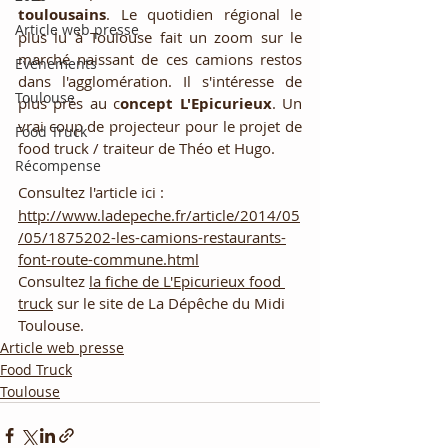
toulousains
. Le quotidien régional le 
Article web presse
plus lu à Toulouse fait un zoom sur le 
marché naissant de ces camions restos 
Evénements
dans l'agglomération. Il s'intéresse de 
Toulouse
plus près au c
oncept L'Epicurieux
. Un 
vrai coup de projecteur pour le projet de 
Food Truck
food truck / traiteur de Théo et Hugo. 
Récompense
Consultez l'article ici :
http://www.ladepeche.fr/article/2014/05
/05/1875202-les-camions-restaurants-
font-route-commune.html
Consultez 
la fiche de L'Epicurieux food 
truck
 sur le site de La Dépêche du Midi 
Toulouse.
Article web presse
Food Truck
Toulouse