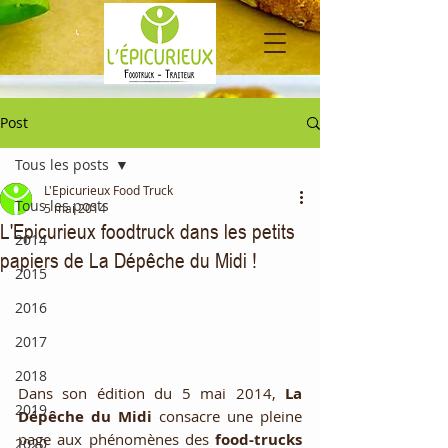
Post
Tous les posts
L'Epicurieux Food Truck
Tous les posts
5 mai 2014
L'Epicurieux foodtruck dans les petits
2014
papiers de La Dépêche du Midi !
2015
2016
2017
2018
Dans son édition du 5 mai 2014, 
La 
2019
Dépêche du Midi
 consacre une pleine 
page aux phénomènes des 
food-trucks 
2020