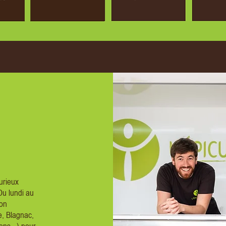
urieux
Du lundi au
ion
, Blagnac,