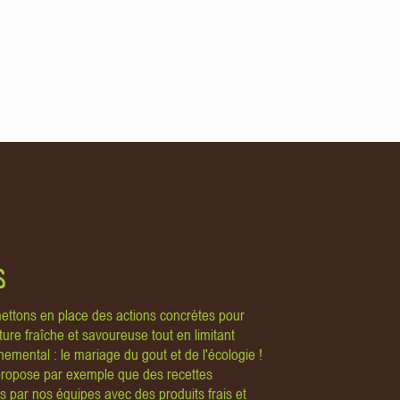
S
ettons en place des actions concrètes pour
iture fraîche et savoureuse tout en limitant
emental : le mariage du gout et de l'écologie !
propose par exemple que des recettes
s par nos équipes avec des produits frais et