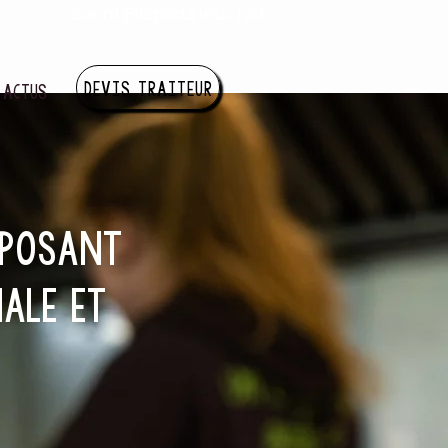
event@lepicurieux.net
DEVIS TRAITEUR
 ACTUS
OPOSANT
ALE ET