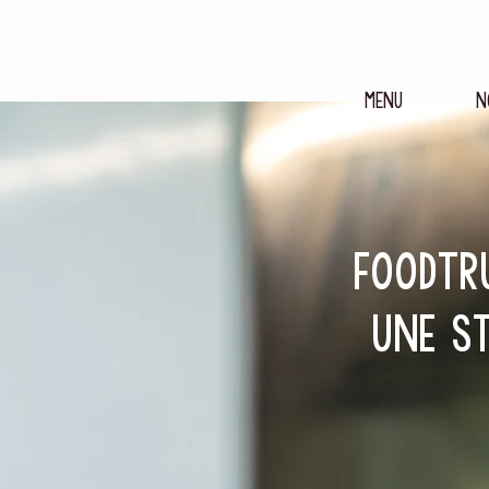
07 82 31 92 09
MENU
N
FOODTR
UNE ST