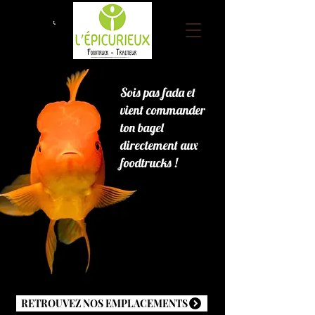
Sois pas fada
et
vient commander
ton bagel
directement aux
foodtrucks !
RETROUVEZ NOS EMPLACEMENTS