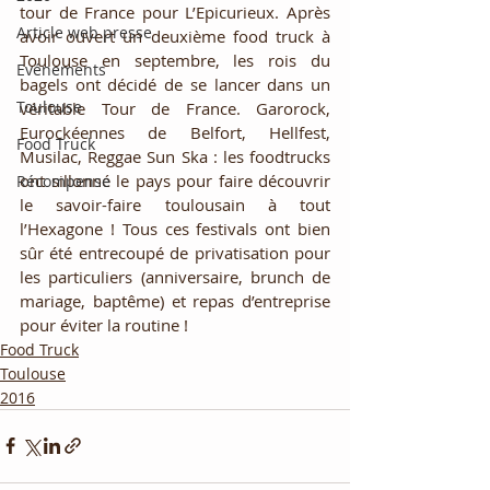
tour de France pour L’Epicurieux. Après 
Article web presse
avoir ouvert un deuxième food truck à 
Toulouse en septembre, les rois du 
Evénements
bagels ont décidé de se lancer dans un 
Toulouse
véritable Tour de France. Garorock, 
Eurockéennes de Belfort, Hellfest, 
Food Truck
Musilac, Reggae Sun Ska : les foodtrucks 
ont sillonné le pays pour faire découvrir 
Récompense
le savoir-faire toulousain à tout 
l’Hexagone ! Tous ces festivals ont bien 
sûr été entrecoupé de privatisation pour 
les particuliers (anniversaire, brunch de 
mariage, baptême) et repas d’entreprise 
pour éviter la routine !
Food Truck
Toulouse
2016