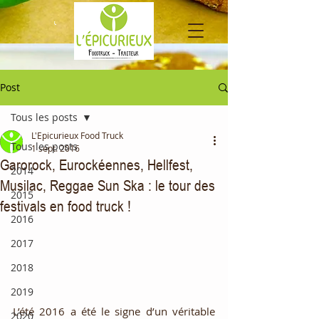
Post
Tous les posts
L'Epicurieux Food Truck
Tous les posts
1 sept. 2016
Garorock, Eurockéennes, Hellfest,
2014
Musilac, Reggae Sun Ska : le tour des
2015
festivals en food truck !
2016
2017
2018
2019
L’été 2016 a été le signe d’un véritable 
2020