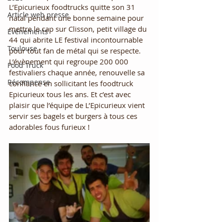
L’Epicurieux foodtrucks quitte son 31 
Article web presse
natal pendant une bonne semaine pour 
mettre le cap sur Clisson, petit village du 
Evénements
44 qui abrite LE festival incontournable 
Toulouse
pour tout fan de métal qui se respecte. 
L’évènement qui regroupe 200 000 
Food Truck
festivaliers chaque année, renouvelle sa 
Récompense
confiance en sollicitant les foodtruck 
Epicurieux tous les ans. Et c’est avec 
plaisir que l’équipe de L’Epicurieux vient 
servir ses bagels et burgers à tous ces 
adorables fous furieux !