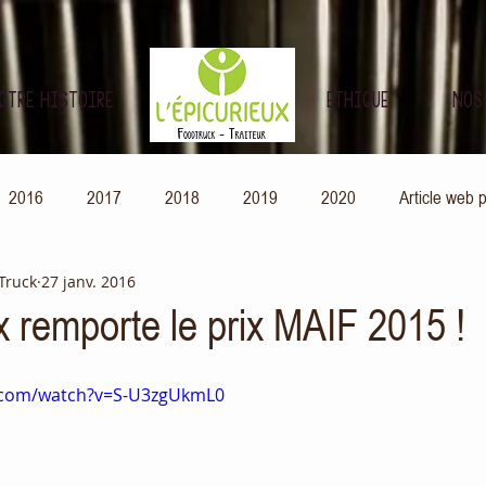
OTRE HISTOIRE
ETHIQUE
NOS
2016
2017
2018
2019
2020
Article web 
 Truck
27 janv. 2016
écompense
x remporte le prix MAIF 2015 !
.com/watch?v=S-U3zgUkmL0