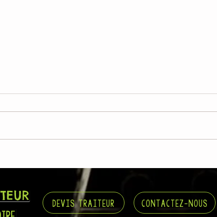
L'Epic
L'Epicurieux et le Stade Toulousain :
deux vieux amis !
ITEUR
DEVIS TRAITEUR
CONTACTEZ-NOUS
OIRE