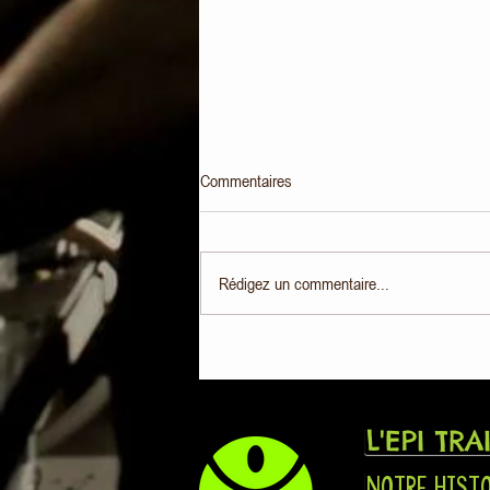
Commentaires
Rédigez un commentaire...
L'Epicurieux régale Basso Cambo !
L'EPI TRA
NOTRE HIST