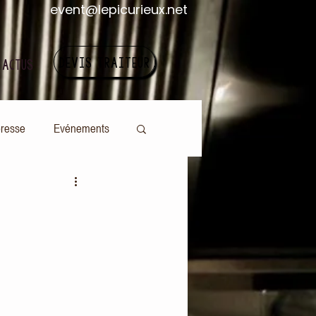
event@lepicurieux.net
DEVIS TRAITEUR
 ACTUS
presse
Evénements