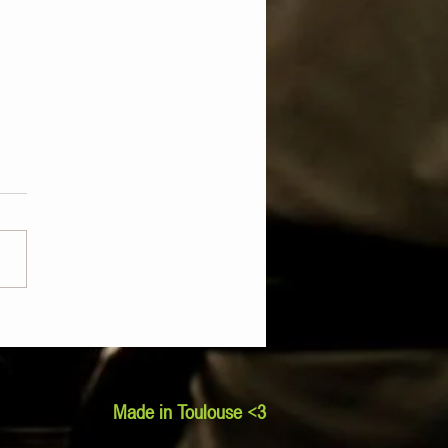
urieux fête Noël aux Abattoirs !
Made in Toulouse <3