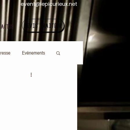
event@lepicurieux.net
DEVIS TRAITEUR
 ACTUS
presse
Evénements