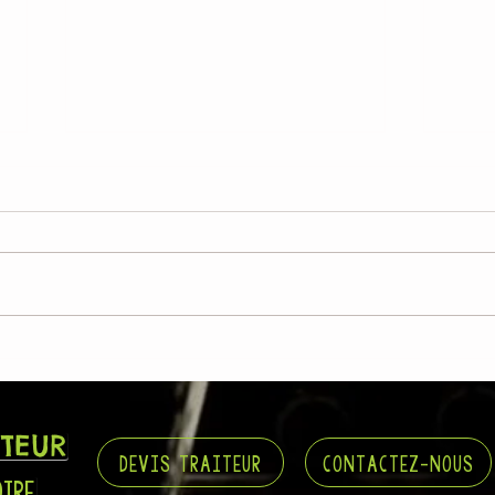
L'Epicurieux régale Basso Cambo !
L'Epic
deux v
ITEUR
DEVIS TRAITEUR
CONTACTEZ-NOUS
OIRE