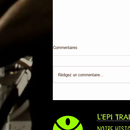
Commentaires
Rédigez un commentaire...
Partenaire de "100% Radio - Les
Tubes et l'info": Consommez Local !
L'EPI TRA
NOTRE HIST