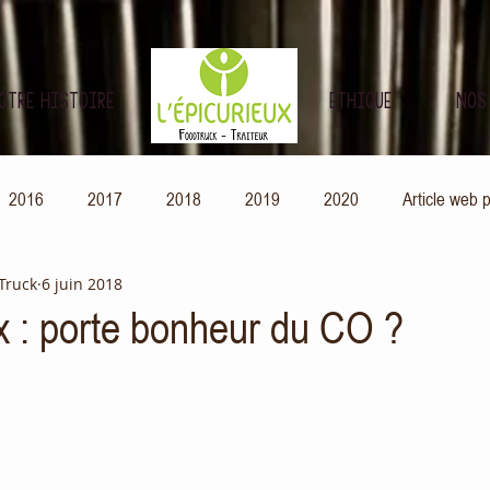
OTRE HISTOIRE
ETHIQUE
NOS
2016
2017
2018
2019
2020
Article web 
 Truck
6 juin 2018
écompense
x : porte bonheur du CO ?