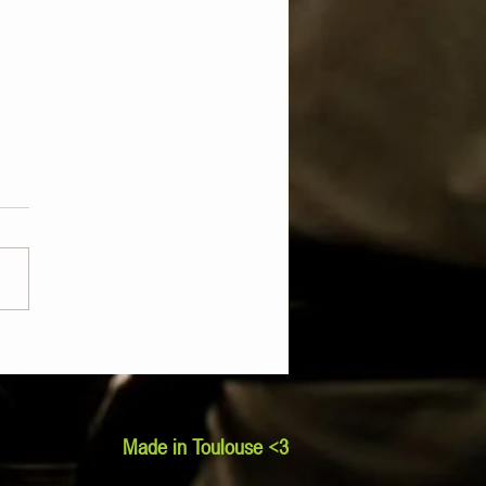
urieux et le Stade Toulousain :
ieux amis !
Made in Toulouse <3