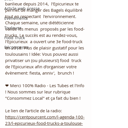
banlieue depuis 2014,  l'Epicurieux te 
Article web presse
permet de manger des Bagels équilibré 
tout en respectant  l'environnement. 
Evénements
Chaque semaine, une diététicienne 
Toulouse
valide les menus  proposés par les food-
trucks. Le succès est au rendez-vous, 
Food Truck
l'Epicurieux  a ouvert une 3e food-truck 
Récompense
en 2018. Plus de plaisir gustatif pour les  
toulousains ! Idée: Vous pouvez aussi 
privatiser un (ou plusieurs!) food  truck 
de l'Epicurieux afin d'organiser votre 
évènement: fiesta, anniv',  brunch !
❤ Merci 
100% Radio - Les Tubes et l'Info
! Nous sommes sur leur rubrique 
"Consommez Local" et ça fait du bien !
Le lien de l'article de la radio: 
https://centpourcent.com/l-agenda-100-
23/l-epicurieux-food-trucks-a-toulouse-