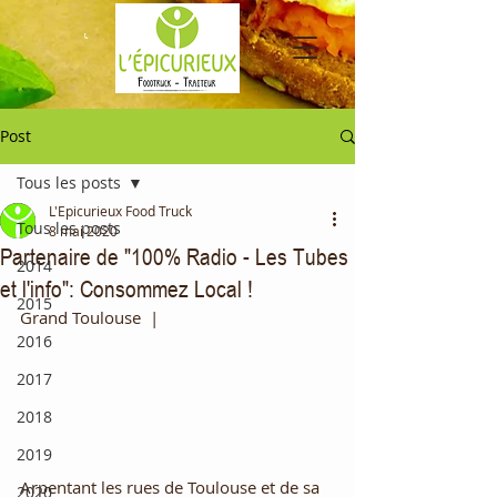
Post
Tous les posts
L'Epicurieux Food Truck
Tous les posts
8 mai 2020
Partenaire de "100% Radio - Les Tubes
2014
et l'info": Consommez Local !
2015
Grand Toulouse  | 
2016
2017
2018
2019
Arpentant les rues de Toulouse et de sa 
2020