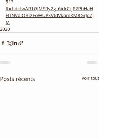
51?
fbclid=IwAR1GJMSRy2g_6idrCrjP2PhHaH
HTNVdiOBi2FoWUPxVtdVkqmKM8GrJdZj
M
2020
Posts récents
Voir tout